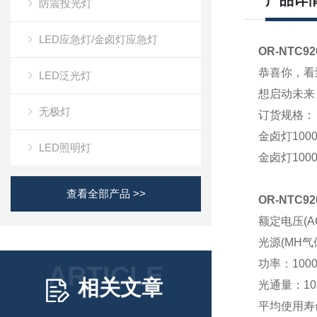
产品详
防震投光灯
LED应急灯/金卤灯应急灯
OR-NTC
恭喜你，看
LED泛光灯
想启动未来
无极灯
订货规格：
金卤灯1000W
LED照明灯
金卤灯1000W
查看全部产品 >>
OR-NTC
额定电压(AC
光源(MH气
功率：100
ARTICLE
相关文章
光通量：105
平均使用寿命