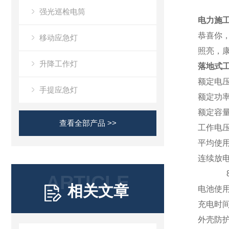
强光巡检电筒
电力施工
恭喜你
移动应急灯
照亮，
升降工作灯
落地式工
额定电
手提应急灯
额定
功
额定容
查看全部产品 >>
工作电
平均使
连续放
8h(
ARTICLE
相关文章
电池使
充电时
外壳防