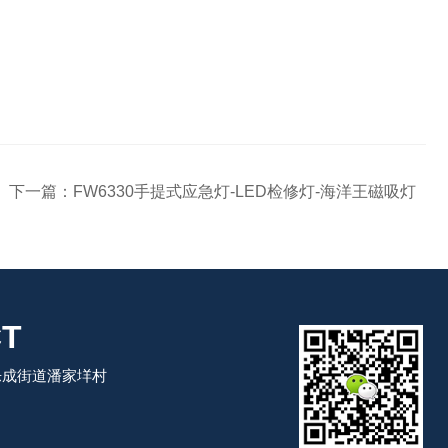
下一篇：
FW6330手提式应急灯-LED检修灯-海洋王磁吸灯
T
乐成街道潘家垟村