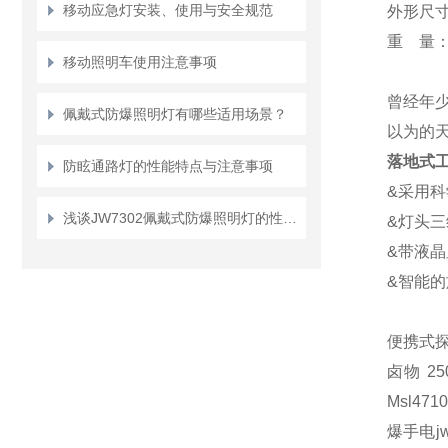
移动应急灯安装、使用与安全规范
外形尺
重
量
移动照明车使用注意事项
曾经年
佩戴式防爆照明灯有哪些适用场景？
以为的
落地式工
防眩通路灯的性能特点与注意事项
&
采用科
浅谈JW7302佩戴式防爆照明灯的性能特点及使用说明
&
灯头三
&
带液晶
&
智能的
便携式
卤物 2
Msl4
爆手电j