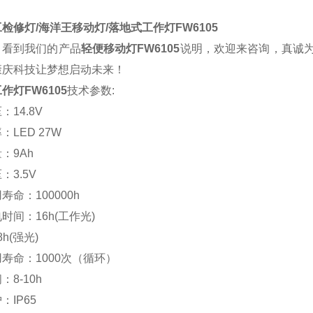
检修灯/海洋王移动灯/落地式工作灯
FW6105
，看到我们的产品
轻便移动灯FW6105
说明，欢迎来咨询，真诚
康庆科技让
梦想启动未来
！
作灯FW6105
技术参数
:
压：
14.8V
率：
LED 27W
量：
9Ah
压：
3.5V
用寿命：
100000h
电时间：
16h(工作光)
强光)
用寿命：
1000次（循环）
间：
8-10h
护：
IP65