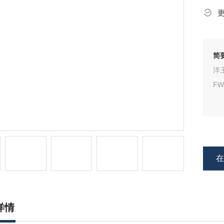
简
洋
FW
详情