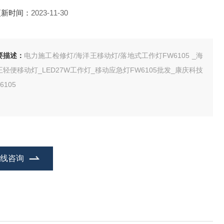
更新时间：
2023-11-30
要描述：
电力施工检修灯/海洋王移动灯/落地式工作灯FW6105 _海
王轻便移动灯_LED27W工作灯_移动应急灯FW6105批发_康庆科技
6105
在线咨询