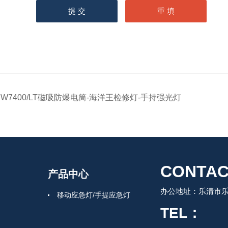
JW7400/LT磁吸防爆电筒-海洋王检修灯-手持强光灯
CONTAC
产品中心
办公地址：乐清市
移动应急灯/手提应急灯
TEL：