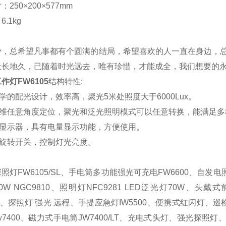
寸：
250×200×577mm
：
6.1kg
少
，
总希望凡事都有个圆满的结局
，
希望喜欢的人一直在身边
，
天长地久
，
已随着时光远去
，
唯有珍惜
，
才能成全
，
我们想要的
作灯FW6105
结构特性
:
学的配光设计，效率高，聚光
5米处照度大于6000Lux。
维任意角度定位，聚光和泛光照明模式可以任意转换，能满足多
显示器，
具有电量显示功能，方便使用。
旋转开关，控制灯光亮度。
探照灯
FW6105/SL、手电筒多功能强光可充电FW6600、
自发电
50W NGC9810、照明灯NFC9281 LED泛光灯70W、头戴
710、探照灯 强光 远程、手提应急灯IW5500、便携式红闪灯、
w7400、磁力式手电筒JW7400/LT、充电式头灯、强光探照灯、手电