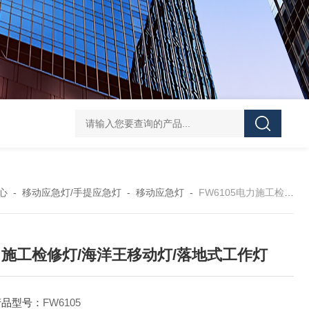
信号灯多功能声光报警器GAD112红光3.7V红闪
BFE8185
心
-
移动应急灯/手提应急灯
-
移动应急灯
-
FW6105电力施工检修灯/海洋王移动灯/落地式工作灯
施工检修灯/海洋王移动灯/落地式工作灯
产品型号：
FW6105