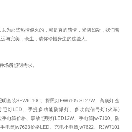
总以为那些热情似火的
，
就是真的感情
，
光阴如斯
，
我们曾
永远与完美
，
余生
，
请你珍惜身边的这些人
。
种场所照明需求。
照明套装
SFW6110C、
探照灯
FW6105-SL27W、高顶灯 金
式前照灯LED、
手提多功能防爆灯、多功能信号灯
(火车)
巡检手电筒价格、事故照明灯LED12W、
手电筒
jw-7100、防
筒jw7623价格LED、充电小电筒jw7622、RJW7101