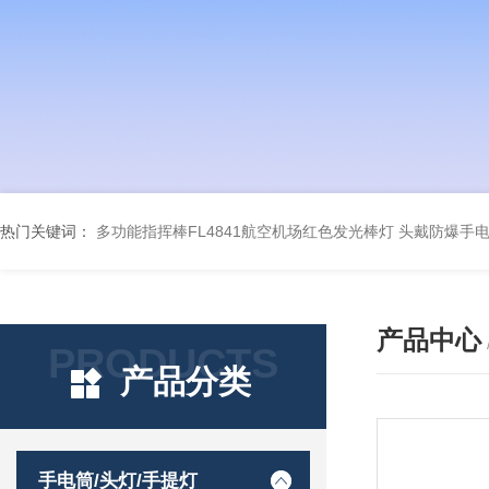
热门关键词：
多功能指挥棒FL4841航空机场红色发光棒灯
头戴防爆手电筒
产品中心
PRODUCTS
产品分类
手电筒/头灯/手提灯