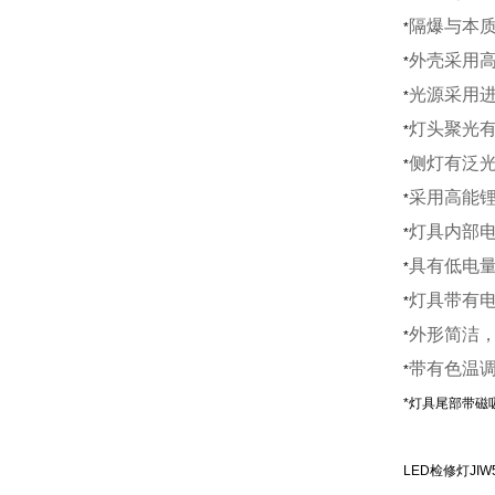
隔爆与本
*
外壳采用
*
光源采用
*
灯头聚光
*
侧灯有泛
*
采用高能锂
*
灯具内部
*
具有低电
*
灯具带有
*
外形简洁
*
带有色温
*
*灯具尾部带磁
LED检修灯JIW