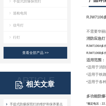
产品详
手提式防爆探照灯
巡检电筒
RJW7106
信号灯
不需要华丽
行灯
消防应急灯
RJW7106A
查看全部产品 >>
RJW7106B
适用范围：
适用于消
*
适用于铁
*
ARTICLE
适用于各
相关文章
*
多功能防爆
*额定电压：22.
手提式防爆探照灯的维护和保养要点