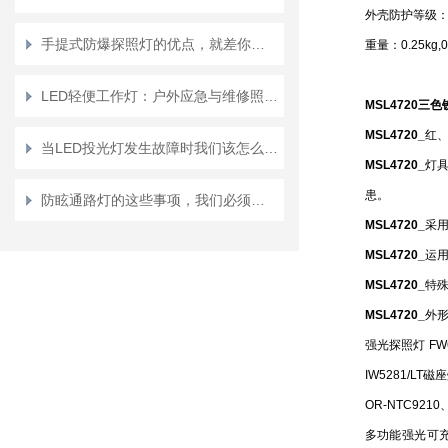
外壳防护等级：
手提式防爆探照灯的优点，就差你不知道了
重量：0.25kg,
LED轻便工作灯：户外应急与维修照明的实用选择
MSL4720
三色
MSL4720_
红、
当LED投光灯发生故障时我们该怎么办呢
MSL4720_
灯
患。
防眩通路灯的这些事项，我们必须要重视起来
MSL4720_
采
MSL4720_
运
MSL4720_
特
MSL4720_
外
强光探照灯 FW
IW5281/L
OR-NTC92
多功能强光可充电