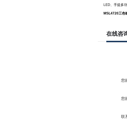
LED、手提多功
MSL4720
三色
在线咨
您
您
联