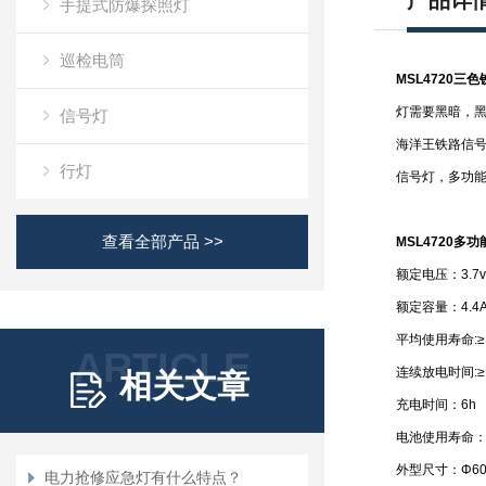
产品详
手提式防爆探照灯
巡检电筒
MSL4720
三色
灯需要黑暗，
信号灯
海洋王铁路信号电
行灯
信号灯，多功能袖
查看全部产品 >>
MSL4720多
额定电压：3.7
额定容量：4.4
平均使用寿命:≥1
ARTICLE
连续放电时间:≥
相关文章
充电时间：6h
电池使用寿命：~
外型尺寸：Φ60
电力抢修应急灯有什么特点？