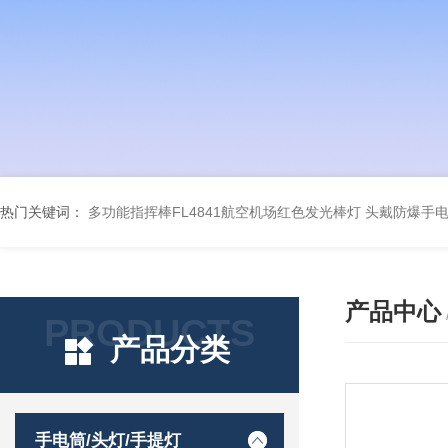
热门关键词：
多功能指挥棒FL4841航空机场红色发光棒灯
头戴防爆手电筒
产品中心
PRODUCTS
产品分类
手电筒/头灯/手提灯