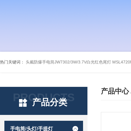
热门关键词：
头戴防爆手电筒JW7302/3W/3.7V白光红色尾灯
MSL47
产品中心
PRODUCTS
产品分类
手电筒/头灯/手提灯