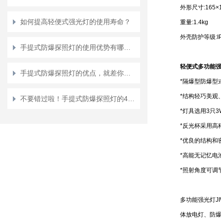
外形尺寸:165×1
如何提高轻便式强光灯的使用寿命？
重量:1.4kg
外壳防护等级:IP
手提式防爆探照灯的使用优势有哪些？
轻便
式多功能强光
手提式防爆探照灯的优点，就差你不知道了
*隔爆型防爆型
*结构轻巧美观
不要错过啦！手提式防爆探照灯的4大性能特点
*灯具选用3只
*反光杯采用高
*优良的结构和
*高能无记忆电
*照射角度可调
多功能强光灯JI
体放电灯、防爆手电