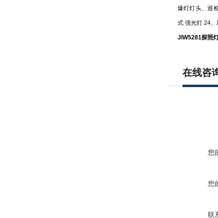
爆灯灯头、巡检
式 强光灯 24、
JIW5281
探照灯
在线咨
您
您
联