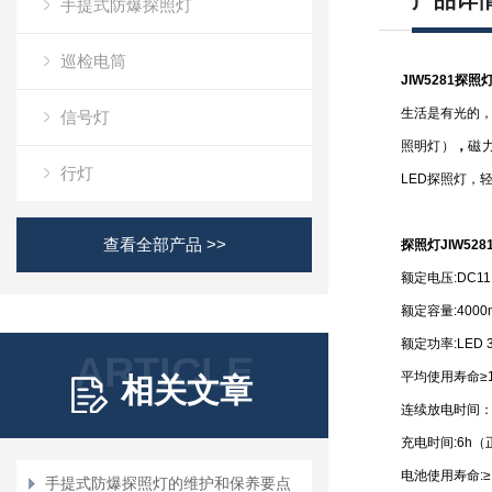
产品详
手提式防爆探照灯
巡检电筒
JIW5281
探照灯
生活是有光的，
信号灯
照明灯）
，
磁
行灯
LED探照灯，轻
查看全部产品 >>
探照灯JIW528
额定电压:DC11.
额定容量:4000
额定功率:LED 
ARTICLE
平均使用寿命≥10
相关文章
连续放电时间：
充电时间:6h（
电池使用寿命:≥
手提式防爆探照灯的维护和保养要点