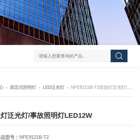
FD5820GMD4800 远程方位灯价格 红色
信号灯多功能
心
-
固定式照明灯
-
LED泛光灯
-
NFE9121B-T2应急灯泛光灯/事故照明灯LED12W
灯泛光灯/事故照明灯LED12W
产品型号：
NFE9121B-T2