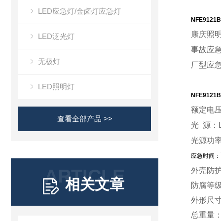
LED应急灯/金卤灯应急灯
NFE9121B
康庆照
LED泛光灯
事故应
无极灯
厂型应
LED照明灯
NFE9121B
额定电
查看全部产品 >>
光
源：
光源功
应急时间：
ARTICLE
外壳防
相关文章
防腐等
外形尺
总重量