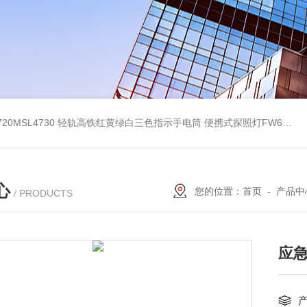
4720MSL4730 轻轨高铁红黄绿白三色指示手电筒
便携式探照灯FW6116、移动式应急灯现货
心
您的位置：
首页
-
产品中
/ PRODUCTS
应急