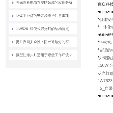
强光巡检电筒在安防领域的应用分析
康庆科
NFE9121
防爆平台灯的安装和维护注意事项
*
创建安
*
一体化
JIW5281轻便式强光灯的结构特点及使用说明
*
优质的配
提升夜间安全性：防眩通路灯的应用与优势
*
轻松实
*
合理的
微型防爆头灯适用于哪些工作环境？
*
外壳防
150W
泛光灯
JW762
T2_自
NFE9121B