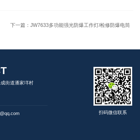
下一篇：
JW7633多功能强光防爆工作灯/检修防爆电筒
T
乐成街道潘家垟村
扫码微信联系
4@qq.com