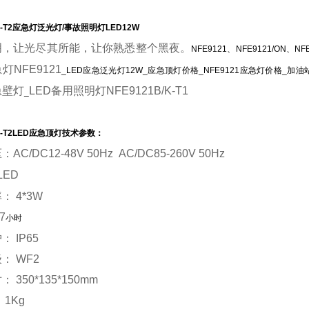
-T2
应急灯泛光灯/事故照明灯LED12W
明，让光尽其所能，让你熟悉整个黑夜。
NFE9121、NFE9121/ON、NFE
急灯
NFE9121
_LED应急泛光灯12W_应急顶灯价格_NFE9121应急灯价格_加油站
急壁灯
LED备用照明灯NFE9121B/K-T1
_
-T2
LED应急顶灯技术参数：
压：
AC/DC12-48V 50Hz AC/DC85-260V 50Hz
LED
率：
4*3W
7
小时
护：
IP65
级：
WF2
寸：
350*135*150mm
：
1Kg