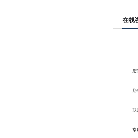
在线
您
您
联
常