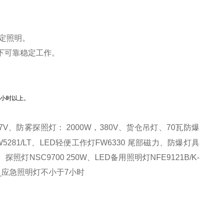
定照明。
下可靠稳定工作。
7小时以上。
.7V、
防雾探照灯：
2000W，380V
、货仓吊灯、
70瓦防爆
IW5281/LT、LED轻便工作灯FW6330 尾部磁力、防爆灯具
、探照灯
NSC9700 250W
、LED备用照明灯NFE9121B/K-
1_应急照明灯不小于7小时