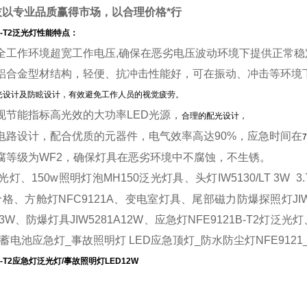
技
以专业品质赢得市场，以合理价格*行
B-T2泛光灯
性能特点：
全工作环境超宽工作电压
,确保在恶劣电压波动环境下提供正常稳
铝合金型材结构，轻便、抗冲击性能好，可在振动、冲击等环境
光设计及防眩设计，有效避免工作人员的视觉疲劳。
现节能指标高光效的大功率
LED光源，
合理的配光设计，
电路设计，配合优质的元器件，电气效率高达
90%，应急时间在
腐等级为
WF2，确保灯具在恶劣环境中不腐蚀，不生锈。
泛光灯、150w照明灯泡
MH150泛光灯具
、头灯
IW5130/LT 3W 3
价格、
方舱灯
NFC9121A
、变电室灯具、尾部磁力防爆探照灯
J
33W、防爆灯具JIW5281A12W、
应急灯
NFE9121B-T2
灯泛光灯
带蓄电池应急灯_事故照明灯 LED应急顶灯_防水防尘灯NFE912
-T2
应急灯泛光灯/事故照明灯LED12W