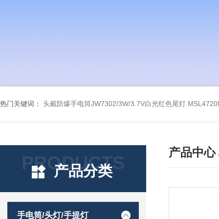
热门关键词：
头戴防爆手电筒JW7302/3W/3.7V白光红色尾灯
MSL47
产品中心
PRODUCTS
产品分类
手电筒/头灯/手提灯