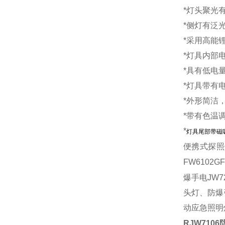
*
灯头聚光
*
侧灯有泛
*
采用高能锂
*
灯具内部
*
具有低电
*
灯具带有
*
外形简洁
*
带有色温
*
灯具尾部带磁
便携式探照
FW6102
爆手电JW7
头灯、防爆强
动应急照明
RJW7106