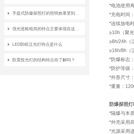
*电池使用寿
手提式防爆探照灯的照明效果受到哪些因素的影响？
*充电时间：
*连续放电
强光巡检电筒的特点主要体现在这几大优势上
≥10h（聚
≥8h/24
LED防眩泛光灯特点是什么
≥16h/8
*防爆标志：Ex
防震投光灯的结构特点你了解吗？
*防护等级：IP
*外形尺寸：7
*重量：120
防爆探照灯
*
隔爆与本
*
外壳采用
*
光源采用