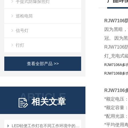
产品详
手提式防爆探照灯
巡检电筒
RJW7106
因为黑暗，
信号灯
冠。
因为黑
行灯
RJW710
灯
充电式
_
查看全部产品 >>
RJW7106A
RJW7106B
RJW7106
ARTICLE
*额定电压：2
相关文章
*
额定容量
*配用光源：L
*平均使用寿命
LED轻便工作灯在不同工作环境中的应用场景有哪些？