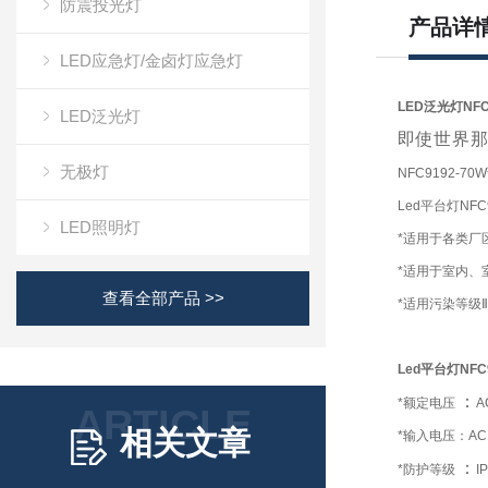
防震投光灯
产品详
LED应急灯/金卤灯应急灯
LED泛光灯NF
LED泛光灯
即使
世界
无极灯
NFC9192-7
Led平台灯NF
LED照明灯
*适用于各类厂
*适用于室内、
查看全部产品 >>
*适用污染等级
Led平台灯NFC
：
*额定电压
A
ARTICLE
相关文章
*输入电压：AC1
：
*防护等级
I