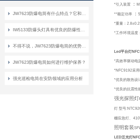
：
*引入装置
M
JW7623防爆电筒有什么特点？它和普通电筒有什么区别？
：
**额定功率
*重量：2.8±0.2
IW5133防爆头灯具有优良的防爆性能及良好的防静电效果
*工作环境温度：-
不得不说，JW7623防爆电筒的优势真的很多！
Led平台灯NFC
*高效率驱动电
JW7623防爆电筒如何进行维护保养？
*NFC919
强光巡检电筒在安防领域的应用分析
*优良的散热设
*优良的抗震性
强光探照灯
灯 型号:NTC
棚应急灯、410
照明套装
SF
LED泛光灯NF