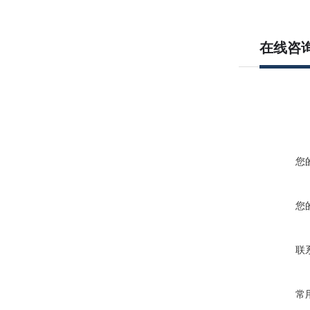
在线咨
您
您
联
常