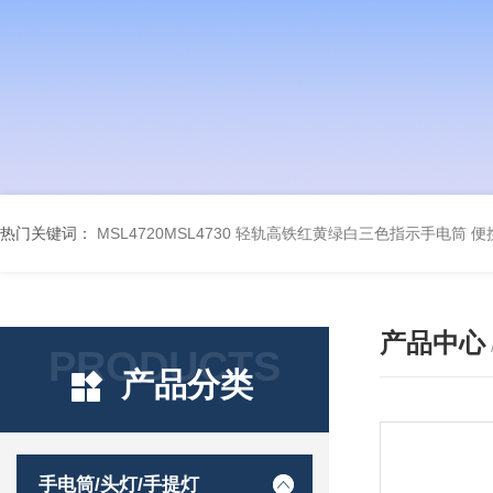
热门关键词：
MSL4720MSL4730 轻轨高铁红黄绿白三色指示手电筒
便
产品中心
PRODUCTS
产品分类
手电筒/头灯/手提灯