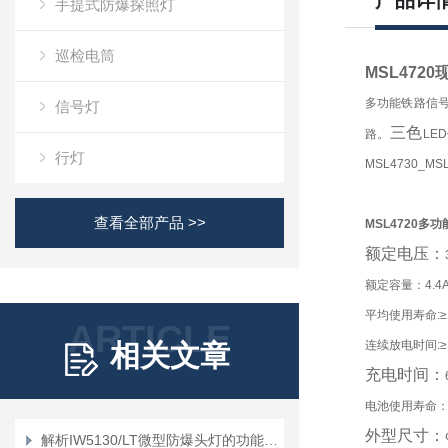
产品详
手提式防爆探照灯
巡检电筒
MSL4720
多功能铁路信号
信号灯
三色
路。
LE
行灯
MSL4730_MSL
查看全部产品 >>
MSL4720多
额定电压：
额定容量：4.4
平均使用寿命:≥1
ARTICLE
连续放电时间:≥
相关文章
充电时间：
电池使用寿命：~
外型尺寸：
解析IW5130/LT微型防爆头灯的功能与优势