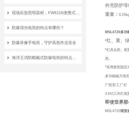
外壳防护等
现场应急照明器材，FW6116便携式移动工作灯选型运维指南
重量：
0.25
防爆强光电筒的特点有哪些？
MSL4720
红、黄、
*
防爆录像手电筒，守护高危作业安全
*
灯具头部、尾
海洋王消防帽戴式防爆电筒的特点有哪些？
患。
*
采用新型固态
多功能磁力强光防
广照型工厂灯（
3.6V(工作灯
即使世界那
MSL4720
现货