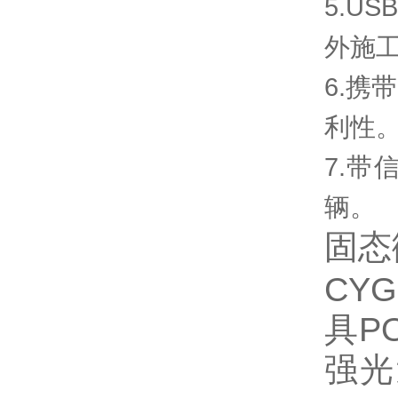
5.U
外施
6.携
利性
7.
辆。
固态
CY
具P
强光