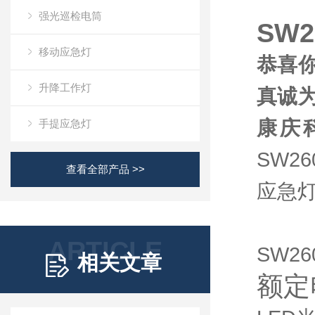
强光巡检电筒
SW
移动应急灯
恭喜你
升降工作灯
真诚
康庆
手提应急灯
SW2
查看全部产品 >>
应急
ARTICLE
SW2
相关文章
额定