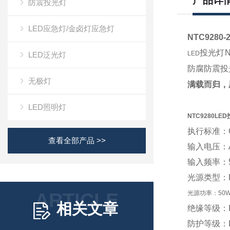
产品详
防震投光灯
LED应急灯/金卤灯应急灯
NTC9280
投光灯
N
LED
LED泛光灯
防腐防震投
无极灯
满载而归，
LED照明灯
NTC9280LE
执行标准：
查看全部产品 >>
输入电压：
输入频率：
光源类型：
ARTICLE
光源功率：50W
相关文章
绝缘等级：
防护等级：