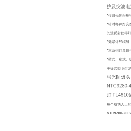
护及突波电
*
模组壳体采用
*
针对每种灯具
的漫反射使得
*
无紫外线辐射
*
本系列灯具属
*
壁式、座式、
手提式照明灯SW
强光防爆头
NTC9280
灯 FL481
每个成功人士
NTC9280-2