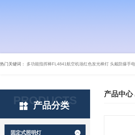
热门关键词：
多功能指挥棒FL4841航空机场红色发光棒灯
头戴防爆手电筒
产品中心
PRODUCTS
产品分类
固定式照明灯