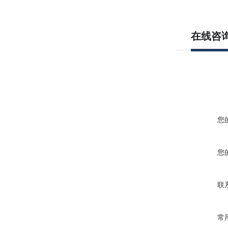
在线咨
您
您
联
常