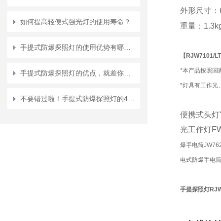
外形尺寸：
如何提高轻便式强光灯的使用寿命？
重量：
1.3k
手提式防爆探照灯的使用优势有哪些？
【
RJW7101
/LT
*本产品按照国
手提式防爆探照灯的优点，就差你不知道了
*灯具有工作光
不要错过啦！手提式防爆探照灯的4大性能特点
便携式头灯
光工作灯FW
爆手电筒JW76
电式防爆手电筒、头
手提探照灯RJW