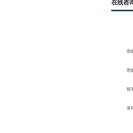
在线咨
您
您
联
常