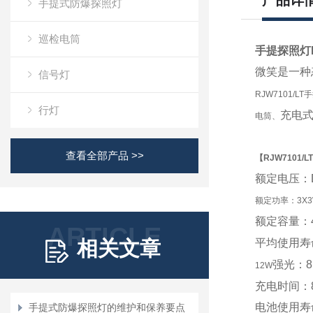
产品详
手提式防爆探照灯
巡检电筒
手提探照灯R
微笑是一种
信号灯
RJW7101/
行灯
充电
电筒、
查看全部产品 >>
【
RJW7101
/LT
额定电压：
额定功率：3X3
额定容量：
ARTICLE
相关文章
平均使用寿
强光：
12W
充电时间：
电池使用寿
手提式防爆探照灯的维护和保养要点