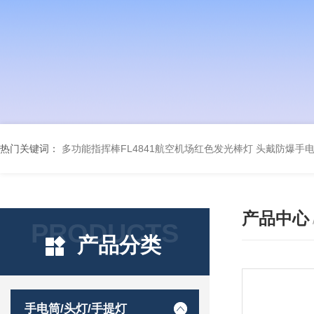
热门关键词：
多功能指挥棒FL4841航空机场红色发光棒灯
头戴防爆手电筒
产品中心
PRODUCTS
产品分类
手电筒/头灯/手提灯