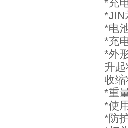
*充电
*JI
*电
*充
*外
升起
收缩状
*重量 
*使用
*防护