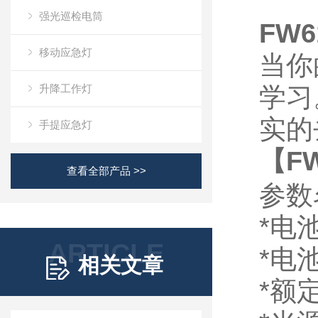
强光巡检电筒
FW
移动应急灯
当你
升降工作灯
学习
实的
手提应急灯
【F
查看全部产品 >>
参数
*电池
ARTICLE
*电
相关文章
*额定