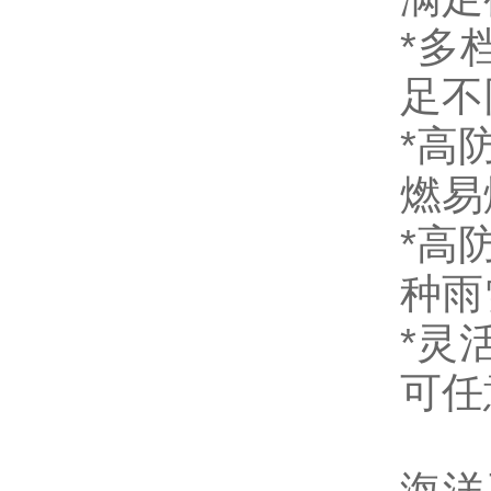
*多
足不
*高防
燃易
*高
种雨
*灵
可任