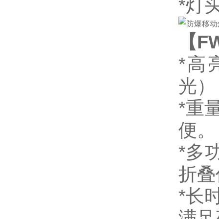
*灯
【F
*高
光）
*重
便。
*多
折叠
*长
满足