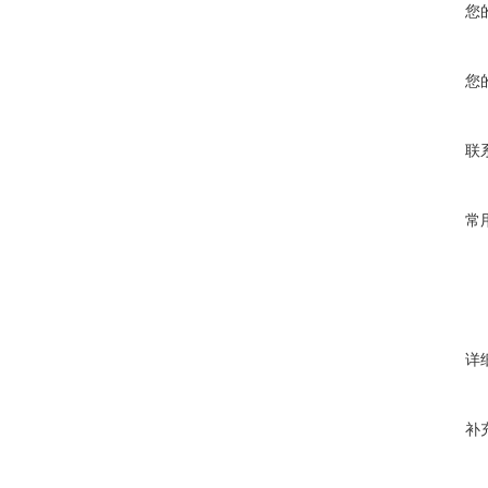
您
您
联
常
详
补