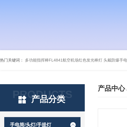
热门关键词：
多功能指挥棒FL4841航空机场红色发光棒灯
头戴防爆手电筒
产品中心
PRODUCTS
产品分类
手电筒/头灯/手提灯