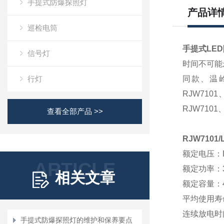
手提式防爆探照灯
产品详
巡检电筒
手提式LED
信号灯
时间不可能
行灯
同款
、
温岭
RJW7101
RJW7101
查看全部产品 >>
RJW7101
/
额定电压：
ARTICLE
额定
功率：
相关文章
额定容量：
平均使用寿
连续放电时
手提式防爆探照灯的维护和保养要点