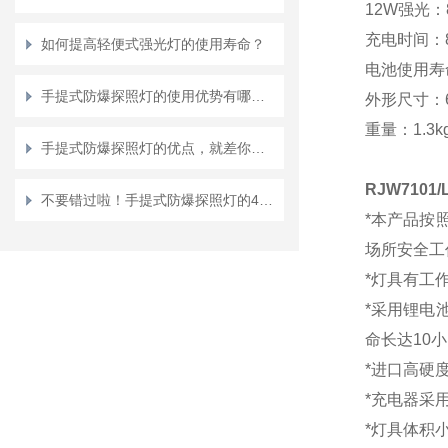
12W
强光：
充电时间：
如何提高轻便式强光灯的使用寿命？
电池使用寿
手提式防爆探照灯的使用优势有哪些？
外形尺寸：
重量：
1.3k
手提式防爆探照灯的优点，就差你不知道了
RJW7101
/
不要错过啦！手提式防爆探照灯的4大性能特点
*
本产品按
场所安全工
*灯
具有工
*采用锂电
命长达10
*进口高硬
*充电器采
*灯具体积