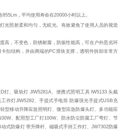
55Lm，平均使用寿命在20000小时以上。
灯光照射柔和均匀，无眩光。有效避免了使用人员的视觉
度高，不变色，防锈耐腐，防振性能高，可在户外恶劣环
用卡扣结构，并由两端的PC滑块支撑，透明件拆卸非常方
。
D灯、吸轨灯 JIW5281A、便携式照明工具 IW5133 头戴
灯JIW5282、手提式手电筒 防爆强光手提式USB充
照灯、轻型移动升降应急照明灯、微型应急防爆头灯、多功能应
灯100W、配照型工厂灯100W、防水防尘防腐工厂弯灯、节
式防爆灯 带升降杆、磁吸式手持工作灯、JW7302防爆