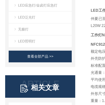
LED应急灯/金卤灯应急灯
LED工
LED泛光灯
仲夏已
L20W
无极灯
工作灯NF
LED照明灯
NFC9
额定电压：
查看全部产品 >>
外壳防护
标准配置
光通量：3
平均使用
ARTICLE
相关文章
电缆规格
外形尺寸：
重量：1.