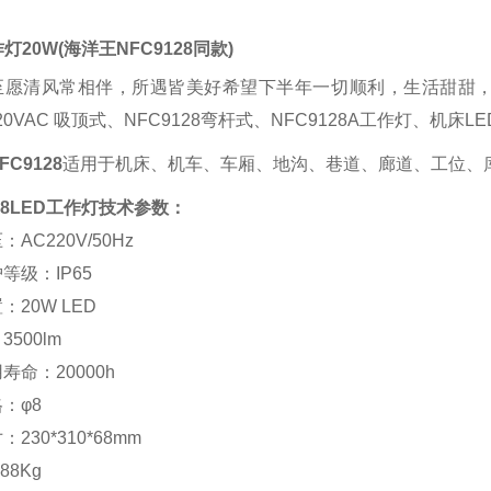
作灯20W
(海洋王
NFC9128
同款
)
至愿清风常相伴，所遇皆美好希望下半年一切顺利，生活甜甜
 220VAC 吸顶式、NFC9128弯杆式、NFC9128A工作灯、
C9128
适用于机床、机车、车厢、地沟、巷道、廊道、工位、
128LED工作灯技术参数
：
AC220V/50Hz
等级：IP65
：20W LED
500lm
寿命：20000h
：φ8
230*310*68mm
88Kg