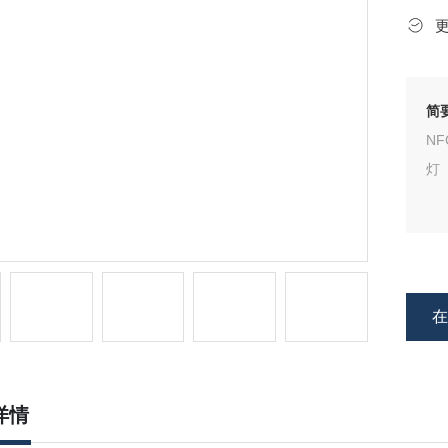
简
N
灯
详情