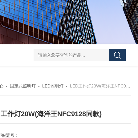
FD5820GMD4800 远程方位灯价格 红色
信号灯多功能
心
-
固定式照明灯
-
LED照明灯
-
LED工作灯20W(海洋王NFC9128同款)
D工作灯20W(海洋王NFC9128同款)
产品型号：