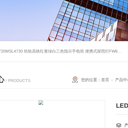
4720MSL4730 轻轨高铁红黄绿白三色指示手电筒
便携式探照灯FW6116、移动式应急灯现货
心
您的位置：
首页
-
产品中
/ PRODUCTS
LE