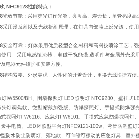
灯NFC9128
性能特点：
8
光效节能：采用荧光灯作光源，亮度高、寿命长，单管亮度高达8
8
采用漫反射以及光线折射原理，在灯具内部喷上反光漆，使用
8
安全可靠：灯体采用优质轻型合金材料和高科技喷涂工艺，强
期使用。采用电感镇流器，电磁干扰能强;透明件与金属外壳采
管及电器元件维护和安装方便。
8
结构紧凑、外形美观，人性化的开盖设计，更换光源快捷方便
灯IW5500/BH、围墙探照灯 LED照明灯 NTC9280、壁挂式LE
头灯调焦款、微型帽戴加强版、防爆探照灯、手提式防爆强光工作
式探照灯FW6116、应急灯FW6101、手提式应急防爆探
爆手电筒、LED环照型平台灯NFC9121-100w、弯管防潮壁
型防水防尘防腐灯、落地款、可伸缩可移动的应急灯具、室外移动