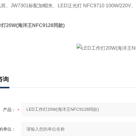
筒、JW7301标配加帽夹、LED泛光灯 NFC9710 100W/22
作灯20W
(海洋王
NFC9128
同款
)
咨询
产品：
的单位：