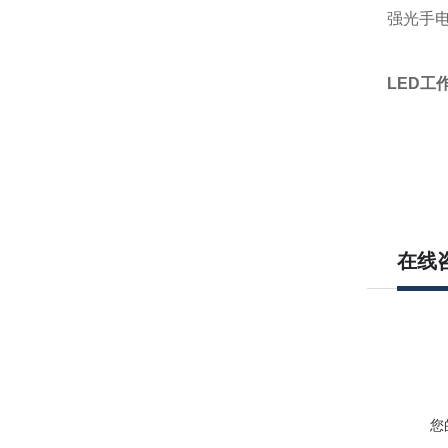
强光手电
LED工
在线
您