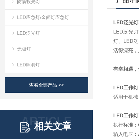
产品详
防震投光灯
LED应急灯/金卤灯应急灯
LED泛光灯
LED泛光灯
LED泛光灯
灯、LED泛光
无极灯
活得漂亮，
LED照明灯
有幸相遇，
查看全部产品 >>
LED
工作灯
适用于
机械
LED
工作灯
ARTICLE
相关文章
执行标准：
输入电压：