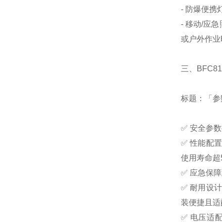
- 防爆便
- 移动/应
或户外作业
三、BFC8
标题：「参
✅ 安全参数
✅ 性能配
使用寿命超5
✅ 应急保
✅ 耐用设计
装便捷且适
✅ 电压适