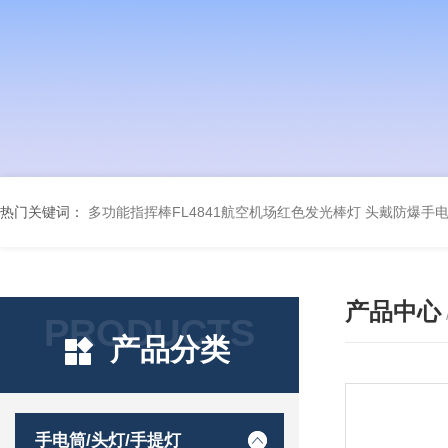
热门关键词：
多功能指挥棒FL4841航空机场红色发光棒灯
头戴防爆手电筒
产品中心
PRODUCTS
产品分类
手电筒/头灯/手提灯