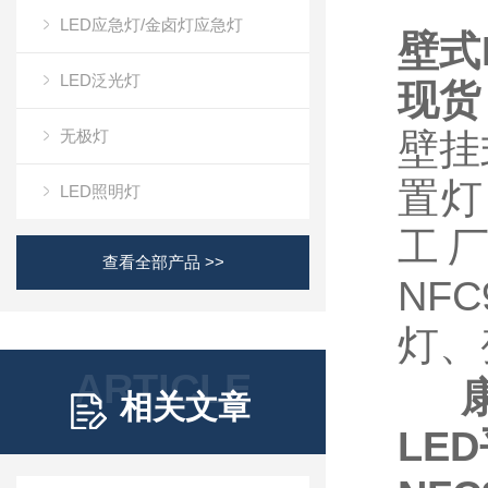
LED应急灯/金卤灯应急灯
壁式
LED泛光灯
现货
无极灯
壁挂
置灯
LED照明灯
工厂
查看全部产品 >>
NFC
灯、
ARTICLE
相关文章
LE