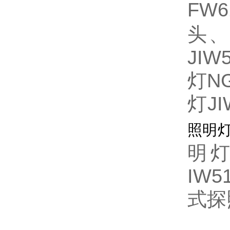
FW6
头
JIW
灯
N
灯
J
照明
明
IW5
式探