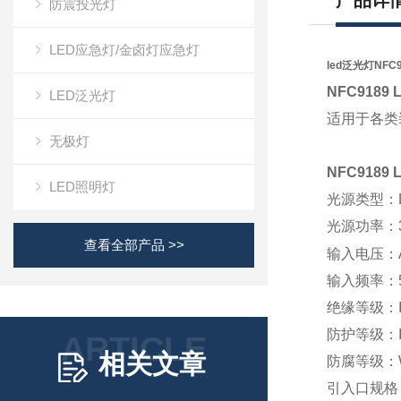
产品详
防震投光灯
LED应急灯/金卤灯应急灯
led泛光灯NFC9
NFC918
9
LED泛光灯
适用于各类
无极灯
NFC918
9
LED照明灯
光源类型：
光源功率：
查看全部产品 >>
输入电压：
输入频率：
绝缘等级：
防护等级：
ARTICLE
相关文章
防腐等级：
引入口规格