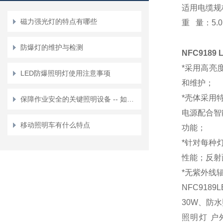
适用电缆规
磁力强光灯的特点有哪些
重
量：
5.
防爆灯的维护与检测
NFC918
9
*
采用高亮
LED防爆照明灯使用注意事项
和维护；
*壳体采用
保障作业安全的关键照明设备 -- 如何选购合适的防爆检修灯？
电源配合智
移动照明车有什么特点
功能；
*针对每种
性能；反射
*
无紫外线
NFC918
30W、
防水
照明灯 户外