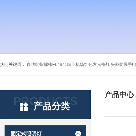
热门关键词：
多功能指挥棒FL4841航空机场红色发光棒灯
头戴防爆手电筒
产品中心
PRODUCTS
产品分类
固定式照明灯