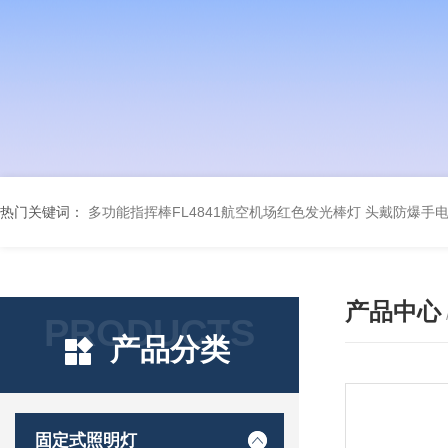
热门关键词：
多功能指挥棒FL4841航空机场红色发光棒灯
头戴防爆手电筒
产品中心
PRODUCTS
产品分类
固定式照明灯