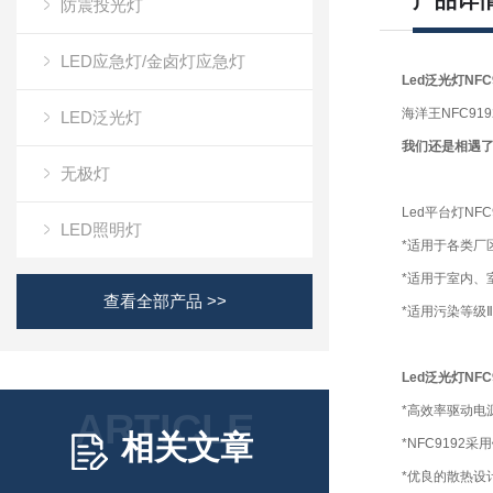
产品详
防震投光灯
LED应急灯/金卤灯应急灯
Led泛光灯NFC9
海洋王NFC91
LED泛光灯
我们还是相遇
无极灯
Led平台灯NF
LED照明灯
*适用于各类厂
*适用于室内、
查看全部产品 >>
*适用污染等级
Led泛光灯NFC
*高效率驱动电
ARTICLE
相关文章
*NFC919
*优良的散热设