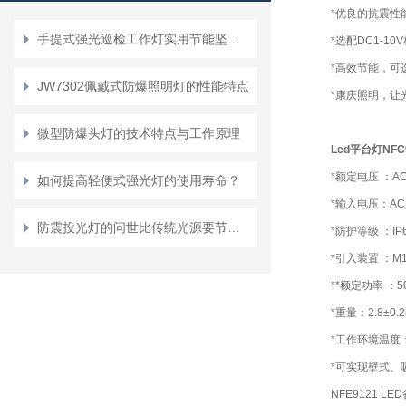
*优良的抗震性
手提式强光巡检工作灯实用节能坚固耐用使用灵活方便
*选配DC1-
*高效节能，可
JW7302佩戴式防爆照明灯的性能特点
*康庆照明，让
微型防爆头灯的技术特点与工作原理
Led平台灯NFC
*额定电压 ：AC2
如何提高轻便式强光灯的使用寿命？
*输入电压：AC1
防震投光灯的问世比传统光源要节能一半
*防护等级 ：IP
*引入装置 ：M
**额定功率 ：5
*重量：2.8±0.2
*工作环境温度：-
*可实现壁式、
NFE9121 