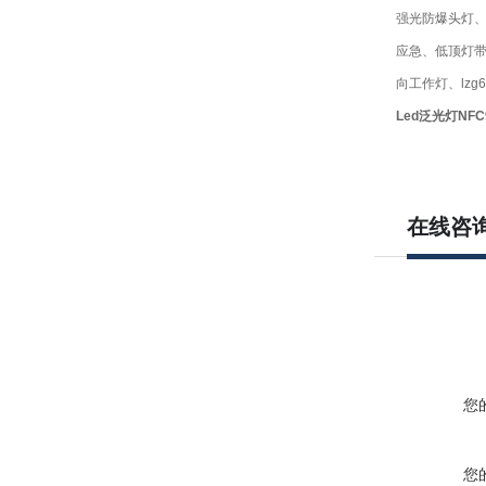
强光防爆头灯、便
应急、低顶灯带应
向工作灯、lzg6
Led泛光灯NFC9
在线咨
您
您