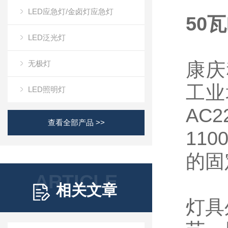
LED应急灯/金卤灯应急灯
50
LED泛光灯
无极灯
康庆
工业
LED照明灯
AC
查看全部产品 >>
11
的固
ARTICLE
相关文章
灯具