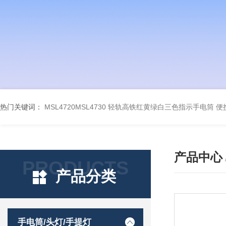
热门关键词：
MSL4720MSL4730 轻轨高铁红黄绿白三色指示手电筒
便
产品中心
PRODUCTS
产品分类
手电筒/头灯/手提灯